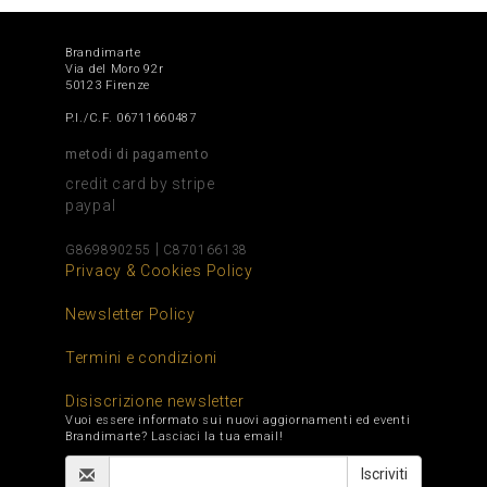
Brandimarte
Via del Moro 92r
50123 Firenze
P.I./C.F. 06711660487
metodi di pagamento
credit card by stripe
paypal
|
G869890255
C870166138
Privacy & Cookies Policy
Newsletter Policy
Termini e condizioni
Disiscrizione newsletter
Vuoi essere informato sui nuovi aggiornamenti ed eventi
Brandimarte? Lasciaci la tua email!