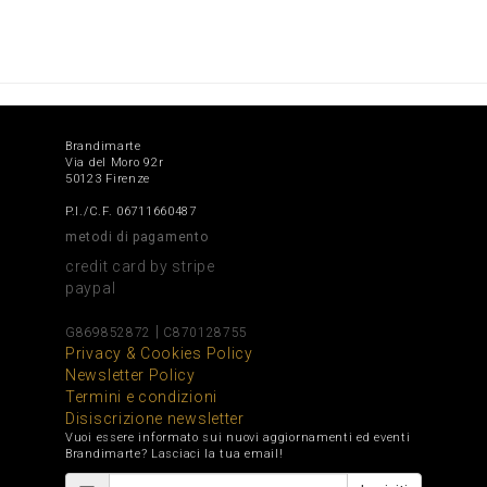
Brandimarte
Via del Moro 92r
50123 Firenze
P.I./C.F. 06711660487
metodi di pagamento
credit card by stripe
paypal
|
G869852872
C870128755
Privacy & Cookies Policy
Newsletter Policy
Termini e condizioni
Disiscrizione newsletter
Vuoi essere informato sui nuovi aggiornamenti ed eventi
Brandimarte? Lasciaci la tua email!