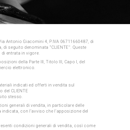
ia Antonio Giacomini 4, P.IVA ­­­06711660487, di
a, di seguito denominata ''CLIENTE''. Queste
di entrata in vigore.
izioni della Parte III, Titolo III, Capo I, del
ercio elettronico.
iali indicati ed offerti in vendita sul
sso del CLIENTE
sito stesso.
ni generali di vendita, in particolare delle
 indicata, con l’avviso che l’apposizione del
presenti condizioni generali di vendita, così come