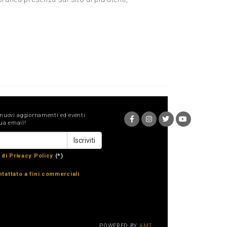
 nuovi aggiornamenti ed eventi
ua email!
 di Privacy Policy
(*)
tattato a fini commerciali
POWERED BY
AMT