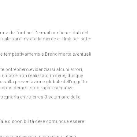
ma dell'ordine. L'e-mail contiene i dati del
uale sarà inviata la merce e il link per poter
care tempestivamente a Brandimarte eventuali
te potrebbero evidenziarsi alcuni errori,
di unico e non realizzato in serie, dunque
 sulla presentazione globale dell’oggetto.
da considerarsi solo rappresentative.
segnarla entro circa 3 settimane dalla
e. Tale disponibilità deve comunque essere
ranea presenza sul sito di più utenti,