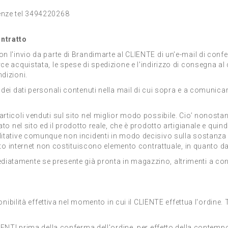
renze tel 3494220268
ontratto
n l'invio da parte di Brandimarte al CLIENTE di un'e-mail di confer
e acquistata, le spese di spedizione e l'indirizzo di consegna al q
dizioni.
a dei dati personali contenuti nella mail di cui sopra e a comuni
rticoli venduti sul sito nel miglior modo possibile. Cio’ nonostan
ato nel sito ed il prodotto reale, che è prodotto artigianale e quin
litative comunque non incidenti in modo decisivo sulla sostanza e
l sito internet non costituiscono elemento contrattuale, in quanto 
diatamente se presente già pronta in magazzino, altrimenti a con
sponibilità effettiva nel momento in cui il CLIENTE effettua l'ordin
LIENTI prima della conferma dell'ordine, per effetto della contempo