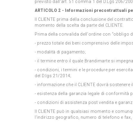
previsto dall'art. 51 comma 1 del D.Lgs 206/200
ARTICOLO 2 - Informazioni precontrattuali per
Il CLIENTE prima della conclusione del contratto
momento della scelta da parte del CLIENTE.
Prima della convalida dell'ordine con “obbligo 
- prezzo totale dei beni comprensivo delle impost
- modalità di pagamento;
- il termine entro il quale Brandimarte si impeg
- condizioni, i termini e le procedure per esercita
del D.lgs 21/2014;
- informazione che il CLIENTE dovrà sostenere il
- esistenza della garanzia legale di conformità p
- condizioni di assistenza post vendita e garan
Il CLIENTE può in qualsiasi momento e comunque
l'indirizzo geografico, numero di telefono e fax,