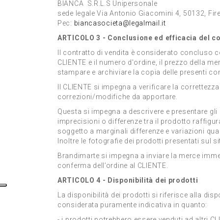
BIANCA S.R.L.S Unipersonale
sede legale Via Antonio Giacomini 4, 50132, Fi
Pec:
biancasocieta@legalmail.it
ARTICOLO 3 - Conclusione ed efficacia del c
Il contratto di vendita è considerato concluso co
CLIENTE e il numero d'ordine, il prezzo della merc
stampare e archiviare la copia delle presenti con
Il CLIENTE si impegna a verificare la correttezz
correzioni/modifiche da apportare.
Questa si impegna a descrivere e presentare gli a
imprecisioni o differenze tra il prodotto raffigur
soggetto a marginali differenze e variazioni qua
Inoltre le fotografie dei prodotti presentati su
Brandimarte si impegna a inviare la merce imme
conferma dell’ordine al CLIENTE.
ARTICOLO 4 - Disponibilità dei prodotti
La disponibilità dei prodotti si riferisce alla di
considerata puramente indicativa in quanto:
- i prodotti potrebbero essere venduti ad altri C