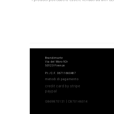
Brandimarte
Via del Moro 92r
50123 Firenze
P.I./C.F. 06711660487
metodi di pagamento
credit card by stripe
paypal
|
G869870131
C870146014