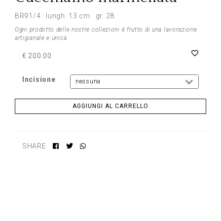
BR91/4 lungh. 13 cm gr. 28
Ogni prodotto delle nostre collezioni è frutto di una lavorazione
artigianale e unica.
€ 200.00
Incisione
nessuna
AGGIUNGI AL CARRELLO
SHARE