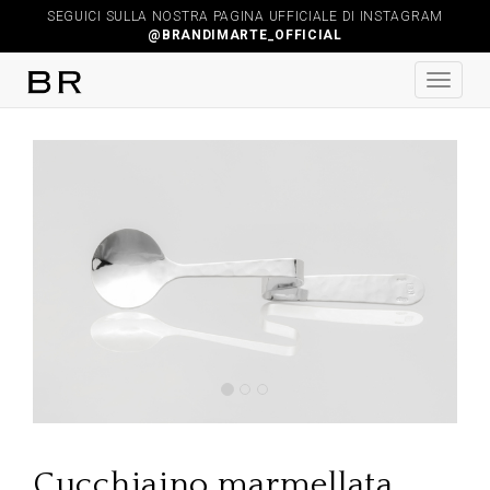
SEGUICI SULLA NOSTRA PAGINA UFFICIALE DI INSTAGRAM
@BRANDIMARTE_OFFICIAL
Previous
Next
Cucchiaino marmellata