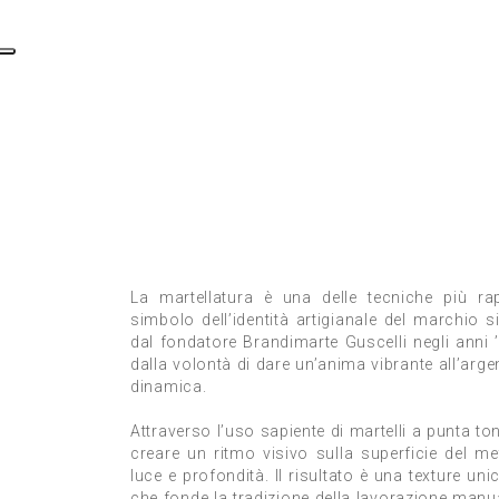
La martellatura è una delle tecniche più rap
simbolo dell’identità artigianale del marchio si
dal fondatore Brandimarte Guscelli negli anni
dalla volontà di dare un’anima vibrante all’arg
dinamica.
Attraverso l’uso sapiente di martelli a punta to
creare un ritmo visivo sulla superficie del m
luce e profondità. Il risultato è una texture u
che fonde la tradizione della lavorazione man