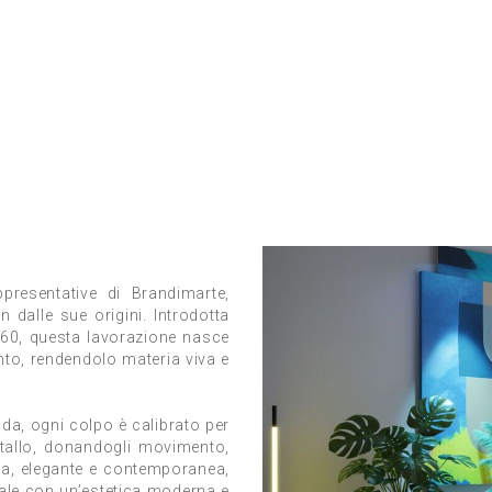
presentative di Brandimarte,
n dalle sue origini. Introdotta
 ’60, questa lavorazione nasce
ento, rendendolo materia viva e
nda, ogni colpo è calibrato per
etallo, donandogli movimento,
nica, elegante e contemporanea,
uale con un’estetica moderna e