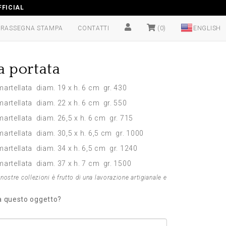
FICIAL
RASSEGNA STAMPA
CONTATTI
(0)
a portata
artellata diam. 19 x h. 6 cm gr. 430
artellata diam. 22 x h. 6 cm gr. 550
artellata diam. 26,5 x h. 6 cm gr. 715
artellata diam. 30,5 x h. 6,5 cm gr. 1000
artellata diam. 34 x h. 6,5 cm gr. 1240
artellata diam. 37 x h. 7 cm gr. 1500
nostre collezioni è frutto di una lavorazione artigianale e
 a questo oggetto?