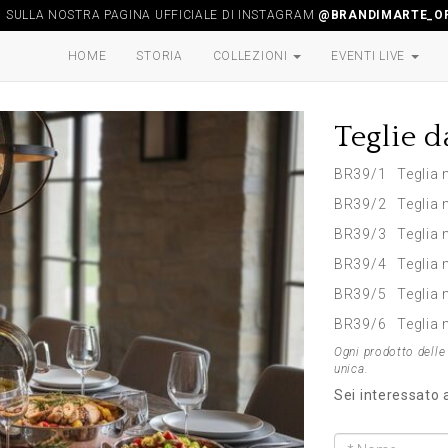
I SULLA NOSTRA PAGINA UFFICIALE DI INSTAGRAM
@BRANDIMARTE_OF
HOME
STORIA
COLLEZIONI
EVENTI LIVE
Teglie d
BR39/1 Teglia m
BR39/2 Teglia m
BR39/3 Teglia m
BR39/4 Teglia m
BR39/5 Teglia m
BR39/6 Teglia m
Ogni prodotto delle 
unica.
Sei interessato