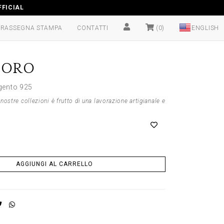
FICIAL
RASSEGNA STAMPA
CONTATTI
(0)
DORO
gento 925
nostre collezioni è frutto di una lavorazione artigianale e
AGGIUNGI AL CARRELLO