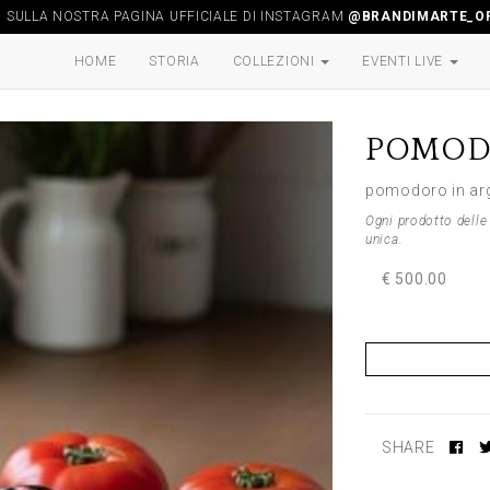
I SULLA NOSTRA PAGINA UFFICIALE DI INSTAGRAM
@BRANDIMARTE_OF
HOME
STORIA
COLLEZIONI
EVENTI LIVE
POMO
pomodoro in ar
Ogni prodotto delle 
unica.
€ 500.00
SHARE