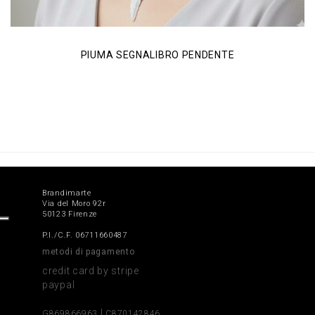
PIUMA SEGNALIBRO PENDENTE
Brandimarte
Via del Moro 92r
50123 Firenze
P.I./C.F. 06711660487
metodi di pagamento
credit card by stripe
paypal
|
G869866963
C870142846