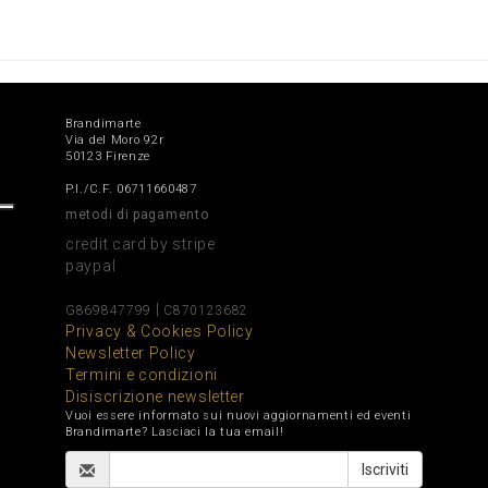
Brandimarte
Via del Moro 92r
50123 Firenze
P.I./C.F. 06711660487
metodi di pagamento
credit card by stripe
paypal
|
G869847799
C870123682
Privacy & Cookies Policy
Newsletter Policy
Termini e condizioni
Disiscrizione newsletter
Vuoi essere informato sui nuovi aggiornamenti ed eventi
Brandimarte? Lasciaci la tua email!