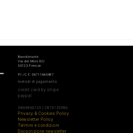
Brandimarte
Via del Moro 92r
50123 Firenze
P.I./C.F. 06711660487
metodi di pagamento
credit card by stripe
paypal
|
G869860103
C870135986
Privacy & Cookies Policy
Newsletter Policy
Termini e condizioni
Disiscrizione newsletter