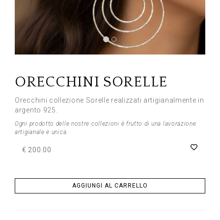
Previous
Next
ORECCHINI SORELLE
Orecchini collezione Sorelle realizzati artigianalmente in
argento 925.
Ogni prodotto delle nostre collezioni è frutto di una lavorazione
artigianale e unica.
€ 200.00
AGGIUNGI AL CARRELLO