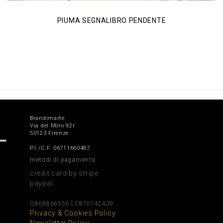
PIUMA SEGNALIBRO PENDENTE
Brandimarte
Via del Moro 92r
50123 Firenze
P.I./C.F. 06711660487
metodi di pagamento
credit card by stripe
paypal
|
G869866556
C870142439
Privacy & Cookies Policy