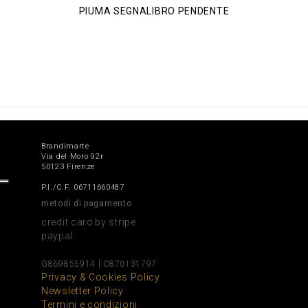
PIUMA SEGNALIBRO PENDENTE
Brandimarte
Via del Moro 92r
50123 Firenze
P.I./C.F. 06711660487
metodi di pagamento
credit card by stripe
paypal
|
G869855914
C870131797
Privacy & Cookies Policy
Newsletter Policy
Termini e condizioni