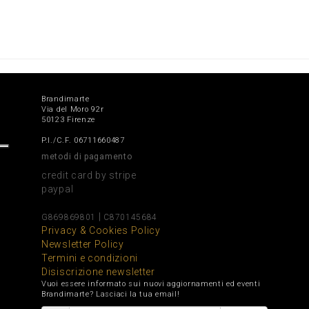
Brandimarte
Via del Moro 92r
50123 Firenze
P.I./C.F. 06711660487
metodi di pagamento
credit card by stripe
paypal
|
G869869801
C870145684
Privacy & Cookies Policy
Newsletter Policy
Termini e condizioni
Disiscrizione newsletter
Vuoi essere informato sui nuovi aggiornamenti ed eventi
Brandimarte? Lasciaci la tua email!