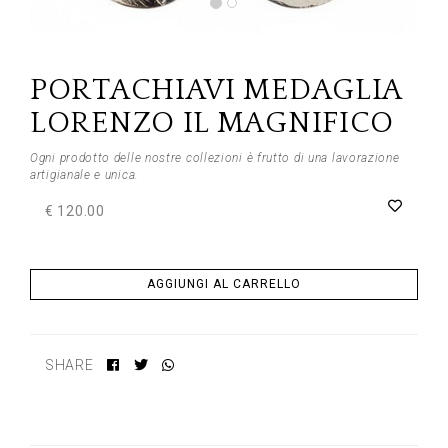
Previous
Next
PORTACHIAVI MEDAGLIA
LORENZO IL MAGNIFICO
Ogni prodotto delle nostre collezioni è frutto di una lavorazione
artigianale e unica.
€ 120.00
AGGIUNGI AL CARRELLO
SHARE