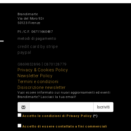
Brandimarte
Via del Moro 92r
50123 Firenze
P.I./C.F. 06711660487
metodi di pagamento
credit card by stripe
paypal
|
G869852896
C870128779
Privacy & Cookies Policy
Newsletter Policy
Termini e condizioni
Disiscrizione newsletter
Vuoi essere informato sui nuovi aggiornamenti ed eventi
Brandimarte? Lasciaci la tua email!
Accetto le condizioni di Privacy Policy
(*)
Accetto di essere contattato a fini commerciali