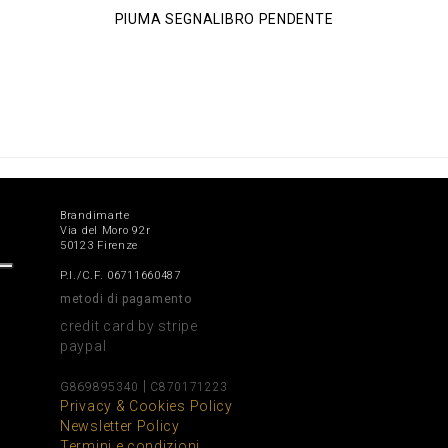
PIUMA SEGNALIBRO PENDENTE
Brandimarte
Via del Moro 92r
50123 Firenze
P.I./C.F. 06711660487
metodi di pagamento
credit card by stripe
paypal
|
G869895340
C870171223
Privacy & Cookies Policy
Newsletter Policy
Termini e condizioni