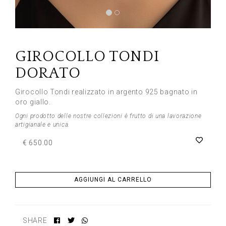
Previous
Next
GIROCOLLO TONDI
DORATO
Girocollo Tondi realizzato in argento 925 bagnato in
oro giallo.
Ogni prodotto delle nostre collezioni è frutto di una lavorazione
artigianale e unica.
€ 650.00
AGGIUNGI AL CARRELLO
SHARE