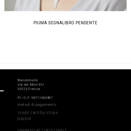
PIUMA SEGNALIBRO PENDENTE
Brandimarte
Via del Moro 92r
50123 Firenze
P.I./C.F. 06711660487
metodi di pagamento
credit card by stripe
paypal
|
G869853140
C870129023