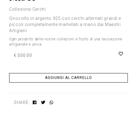
Collezione Cerchi
Girocollo in argento 925 con cerchi alternati grandi e
piccoli completamente martellati a mano dai Maestri
Artigiani
Ogni prodotto delle nostre collezioni è frutto di una lavorazione
artigianale e unica.
€ 500.00
AGGIUNGI AL CARRELLO
SHARE