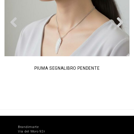
Previous
N
PIUMA SEGNALIBRO PENDENTE
Brandimarte
Via del Moro 92r