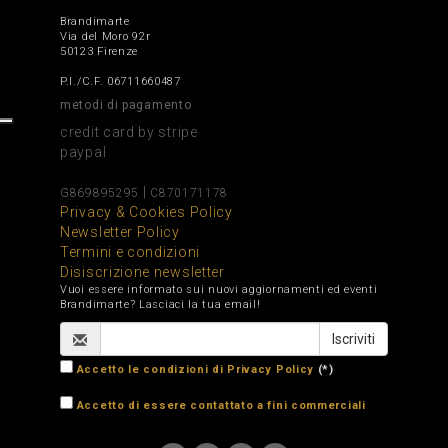
Brandimarte
Via del Moro 92r
50123 Firenze
P.I./C.F. 06711660487
metodi di pagamento
credit card by stripe
paypal
|
G869895295
C870171178
Privacy & Cookies Policy
Newsletter Policy
Termini e condizioni
Disiscrizione newsletter
Vuoi essere informato sui nuovi aggiornamenti ed eventi
Brandimarte? Lasciaci la tua email!
Accetto le condizioni di Privacy Policy
(*)
Accetto di essere contattato a fini commerciali