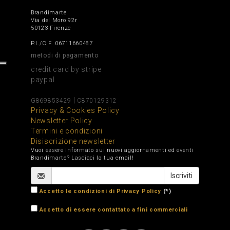
Brandimarte
Via del Moro 92r
50123 Firenze
P.I./C.F. 06711660487
metodi di pagamento
credit card by stripe
paypal
|
G869853429
C870129312
Privacy & Cookies Policy
Newsletter Policy
Termini e condizioni
Disiscrizione newsletter
Vuoi essere informato sui nuovi aggiornamenti ed eventi
Brandimarte? Lasciaci la tua email!
Accetto le condizioni di Privacy Policy
(*)
Accetto di essere contattato a fini commerciali