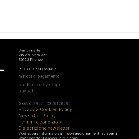
Brandimarte
Via del Moro 92r
50123 Firenze
P.I./C.F. 06711660487
metodi di pagamento
credit card by stripe
paypal
|
G869852907
C870128790
Privacy & Cookies Policy
Newsletter Policy
Termini e condizioni
Disiscrizione newsletter
Vuoi essere informato sui nuovi aggiornamenti ed eventi
Brandimarte? Lasciaci la tua email!