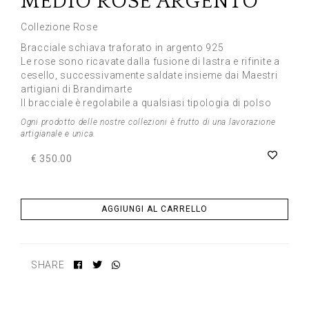
MEDIO ROSE ARGENTO
Collezione Rose
Bracciale schiava traforato in argento 925
Le rose sono ricavate dalla fusione di lastra e rifinite a
cesello, successivamente saldate insieme dai Maestri
artigiani di Brandimarte
Il bracciale è regolabile a qualsiasi tipologia di polso
Ogni prodotto delle nostre collezioni è frutto di una lavorazione
artigianale e unica.
€ 350.00
AGGIUNGI AL CARRELLO
SHARE