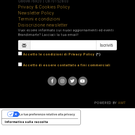
|
G869876920
C870152803
Privacy & Cookies Policy
Newsletter Policy
Termini e condizioni
Disiscrizione newsletter
Vuoi essere informato sui nuovi aggiornamenti ed eventi
Brandimarte? Lasciaci la tua email!
Accetto le condizioni di Privacy Policy
(*)
Accetto di essere contattato a fini commerciali
POWERED BY
AMT
Le tue preferenze relative alla privacy
Informativa sulla raccolta