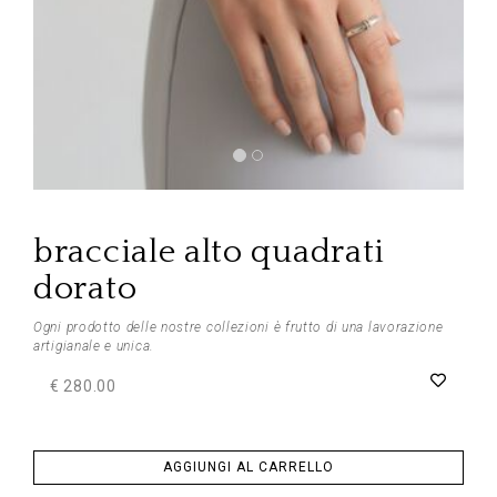
Previous
Next
bracciale alto quadrati
dorato
Ogni prodotto delle nostre collezioni è frutto di una lavorazione
artigianale e unica.
€ 280.00
AGGIUNGI AL CARRELLO