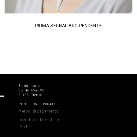
PIUMA SEGNALIBRO PENDENTE
Brandimarte
Via del Moro 92r
50123 Firenze
P.I./C.F. 06711660487
metodi di pagamento
credit card by stripe
paypal