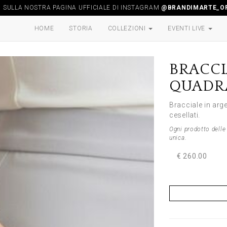
I SULLA NOSTRA PAGINA UFFICIALE DI INSTAGRAM
@BRANDIMARTE_OF
HOME
STORIA
COLLEZIONI
EVENTI LIVE
BRACCI
QUADR
Bracciale in arg
cesellati.
Ogni prodotto delle 
unica.
€ 260.00