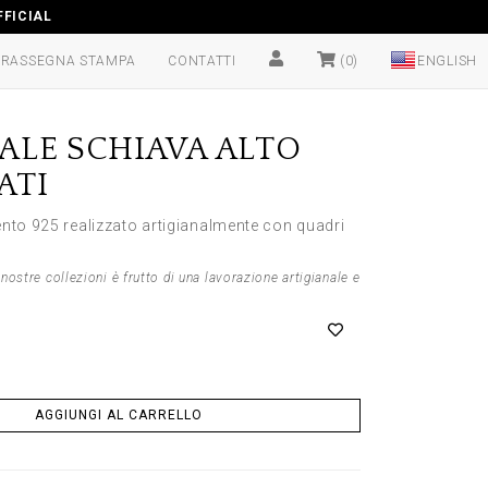
FICIAL
RASSEGNA STAMPA
CONTATTI
(0)
ALE SCHIAVA ALTO
ATI
ento 925 realizzato artigianalmente con quadri
nostre collezioni è frutto di una lavorazione artigianale e
AGGIUNGI AL CARRELLO