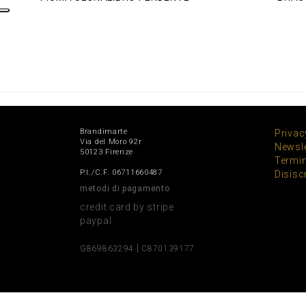
Brandimarte
Privac
Via del Moro 92r
Newsle
50123 Firenze
Termin
P.I./C.F. 06711660487
Disisc
metodi di pagamento
credit card by stripe
paypal
|
G869863294
C870139177