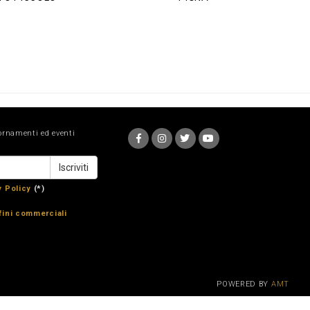
ornamenti ed eventi
y Policy
(*)
fini commerciali
POWERED BY
AMT