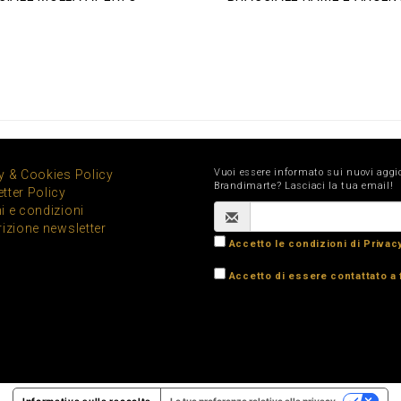
Vuoi essere informato sui nuovi aggi
y & Cookies Policy
Brandimarte? Lasciaci la tua email!
tter Policy
i e condizioni
rizione newsletter
Accetto le condizioni di Privac
Accetto di essere contattato a 