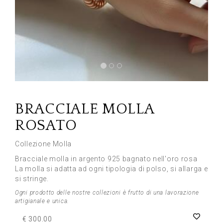
Previous
Next
BRACCIALE MOLLA
ROSATO
Collezione Molla
Bracciale molla in argento 925 bagnato nell'oro rosa
La molla si adatta ad ogni tipologia di polso, si allarga e
si stringe.
Ogni prodotto delle nostre collezioni è frutto di una lavorazione
artigianale e unica.
€ 300.00