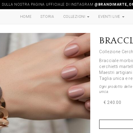
I SULLA NOSTRA PAGINA UFFICIALE DI INSTAGRAM
@BRANDIMARTE_OF
HOME
STORIA
COLLEZIONI
EVENTI LIVE
BRACCI
Collezione Cerch
Bracciale morbi
cerchietti martel
Maestri artigian
Taglia unica e re
Ogni prodotto delle 
unica.
€ 240.00