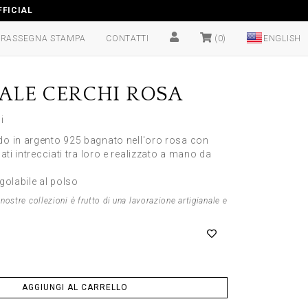
FICIAL
RASSEGNA STAMPA
CONTATTI
(0)
ALE CERCHI ROSA
i
do in argento 925 bagnato nell'oro rosa con
lati intrecciati tra loro e realizzato a mano da
i
golabile al polso
nostre collezioni è frutto di una lavorazione artigianale e
AGGIUNGI AL CARRELLO