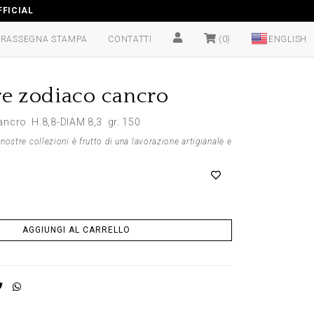
FICIAL
RASSEGNA STAMPA
CONTATTI
(0)
re zodiaco cancro
ancro H.8,8-DIAM 8,3 gr. 150
nostre collezioni è frutto di una lavorazione artigianale e
AGGIUNGI AL CARRELLO