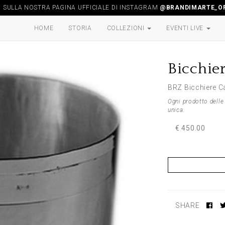
I SULLA NOSTRA PAGINA UFFICIALE DI INSTAGRAM
@BRANDIMARTE_OF
HOME
STORIA
COLLEZIONI
EVENTI LIVE
Bicchie
BRZ Bicchiere C
Ogni prodotto delle 
unica.
€ 450.00
SHARE