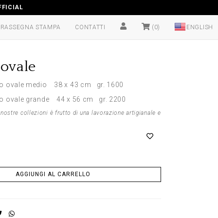
FICIAL
RASSEGNA STAMPA
CONTATTI
(0)
 ovale
 ovale medio 38 x 43 cm gr. 1600
 ovale grande 44 x 56 cm gr. 2200
nostre collezioni è frutto di una lavorazione artigianale e
AGGIUNGI AL CARRELLO