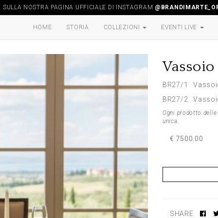
I SULLA NOSTRA PAGINA UFFICIALE DI INSTAGRAM
@BRANDIMARTE_OF
HOME
STORIA
COLLEZIONI
EVENTI LIVE
Vassoio
BR27/1 Vassoio
BR27/2 Vassoio
Ogni prodotto delle 
unica.
€ 7500.00
SHARE