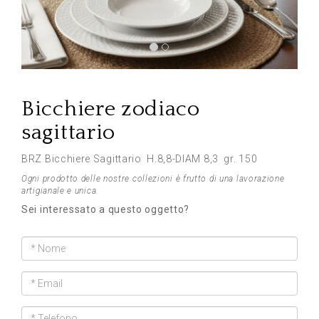
Previous
Next
Bicchiere zodiaco
sagittario
BRZ Bicchiere Sagittario H.8,8-DIAM 8,3 gr. 150
Ogni prodotto delle nostre collezioni è frutto di una lavorazione
artigianale e unica.
Sei interessato a questo oggetto?