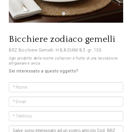
Previous
Next
Bicchiere zodiaco gemelli
BRZ Bicchiere Gemelli H.8,8-DIAM 8,3 gr. 150
Ogni prodotto delle nostre collezioni è frutto di una lavorazione
artigianale e unica.
Sei interessato a questo oggetto?