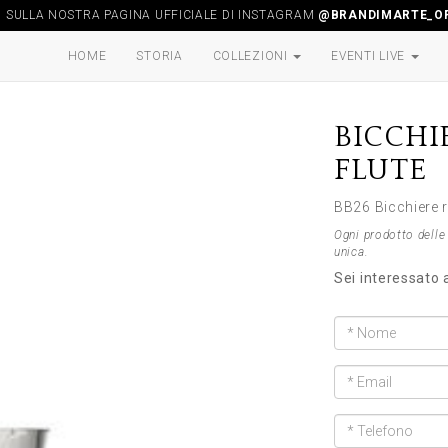
I SULLA NOSTRA PAGINA UFFICIALE DI INSTAGRAM
@BRANDIMARTE_OF
HOME
STORIA
COLLEZIONI
EVENTI LIVE
BICCHI
FLUTE
BB26 Bicchiere 
Ogni prodotto delle 
unica.
Sei interessato