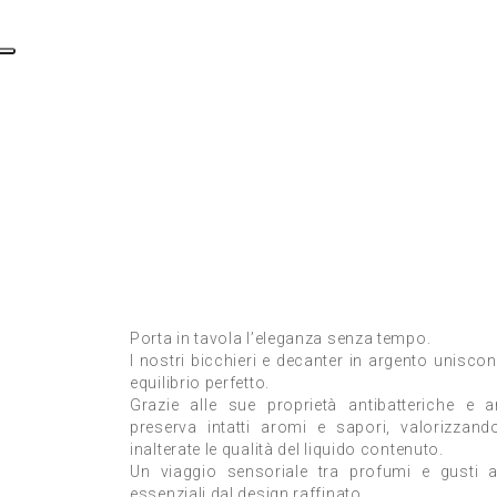
Porta in tavola l’eleganza senza tempo.
I nostri bicchieri e decanter in argento uniscon
equilibrio perfetto.
Grazie alle sue proprietà antibatteriche e an
preserva intatti aromi e sapori, valorizza
inalterate le qualità del liquido contenuto.
Un viaggio sensoriale tra profumi e gusti a
essenziali dal design raffinato.