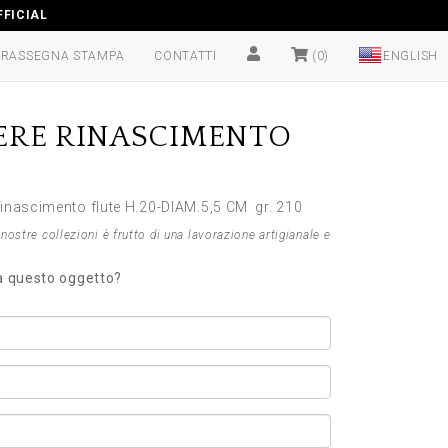
FICIAL
RASSEGNA STAMPA
CONTATTI
(0)
ERE RINASCIMENTO
rinascimento flute H.20-DIAM.5,5 CM gr. 210
nostre collezioni è frutto di una lavorazione artigianale e
 a questo oggetto?